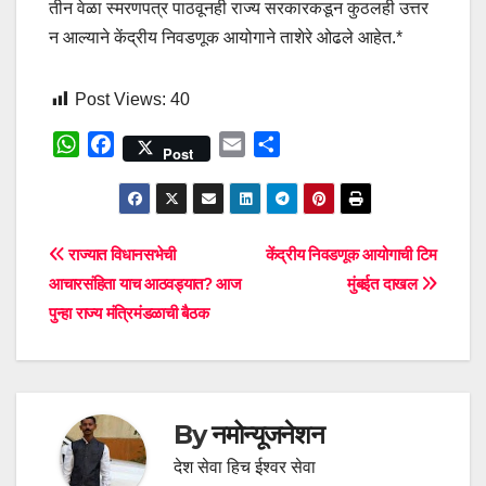
तीन वेळा स्मरणपत्र पाठवूनही राज्य सरकारकडून कुठलही उत्तर
न आल्याने केंद्रीय निवडणूक आयोगाने ताशेरे ओढले आहेत.*
Post Views:
40
W
F
E
S
Post
h
a
m
h
a
c
a
a
t
e
i
r
s
b
l
e
Post
राज्यात विधानसभेची
केंद्रीय निवडणूक आयोगाची टिम
A
o
आचारसंहिता याच आठवड्यात? आज
मुंबईत दाखल
navigation
p
o
पुन्हा राज्य मंत्रिमंडळाची बैठक
p
k
By
नमोन्यूजनेशन
देश सेवा हिच ईश्वर सेवा