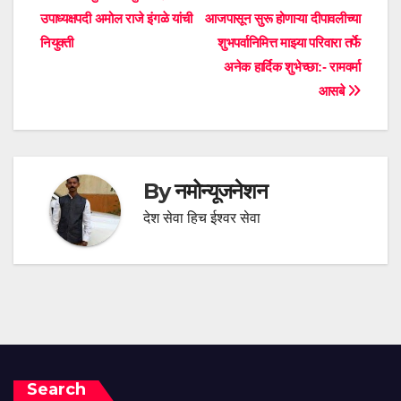
A
o
उपाध्यक्षपदी अमोल राजे इंगळे यांची
आजपासून सुरू होणाऱ्या दीपावलीच्या
navigation
p
o
नियुक्ती
शुभपर्वानिमित्त माझ्या परिवारा तर्फे
p
k
अनेक हार्दिक शुभेच्छा:- रामवर्मा
आसबे
By
नमोन्यूजनेशन
देश सेवा हिच ईश्वर सेवा
Search