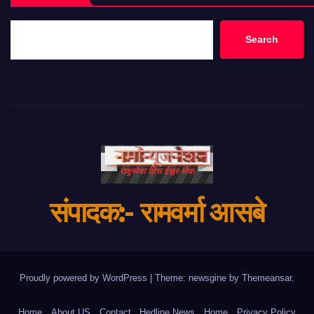
Search
संपादक:- रामवर्मा आसबे
Proudly powered by WordPress
|
Theme: newsgine by
Themeansar
.
Home
About US
Contact
Hedline News
Home
Privacy Policy