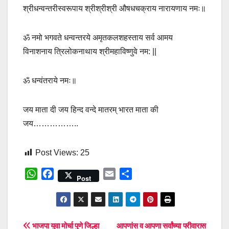
श्रीधन्वन्तरीस्वरूपाय श्रीश्रीश्री औषधचक्राय नारायणाय नमः॥
ॐ नमो भगवते धन्वन्तरये अमृतकलशहस्ताय सर्व आमय
विनाशनाय त्रिलोकनाथाय श्रीमहाविष्णुवे नम: ||
ॐ धन्वंतराये नमः॥
जय माता दी जय हिन्द वन्दे मातरम् भारत माता की
जय……………..
Post Views:
25
W
F
E
S
Post
h
a
m
h
a
c
a
a
t
e
i
r
s
b
l
e
Post
भाजपा युवा मोर्चा पुणे जिल्हा
आपणांस व आपणा सर्वांच्या परीवारास